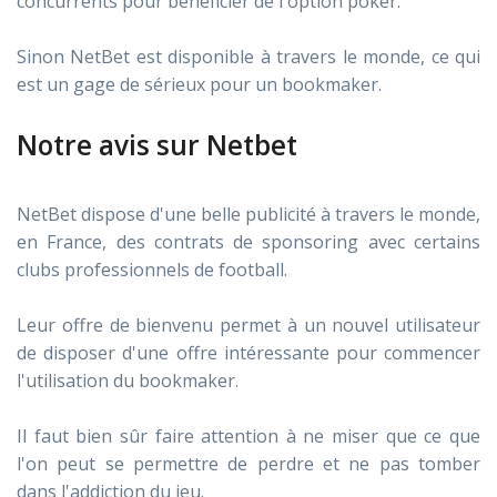
concurrents pour bénéficier de l'option poker.
Sinon NetBet est disponible à travers le monde, ce qui
est un gage de sérieux pour un bookmaker.
Notre avis sur Netbet
NetBet dispose d'une belle publicité à travers le monde,
en France, des contrats de sponsoring avec certains
clubs professionnels de football.
Leur offre de bienvenu permet à un nouvel utilisateur
de disposer d'une offre intéressante pour commencer
l'utilisation du bookmaker.
Il faut bien sûr faire attention à ne miser que ce que
l'on peut se permettre de perdre et ne pas tomber
dans l'addiction du jeu.