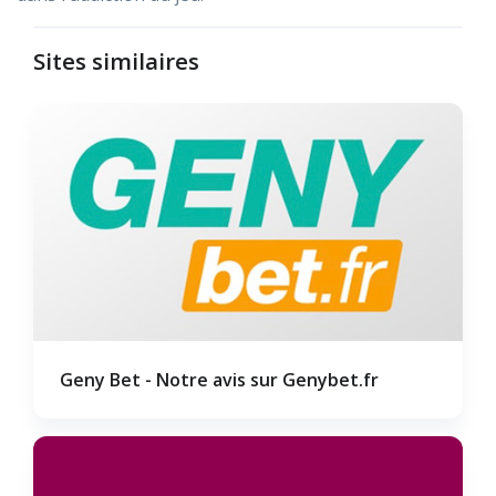
Sites similaires
Geny Bet - Notre avis sur Genybet.fr