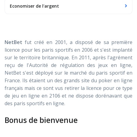
Economiser de l'argent
NetBet
fut créé en 2001, a disposé de sa première
licence pour les paris sportifs en 2006 et s'est implanté
sur le territoire britannique. En 2011, après l'agrément
reçu de l'Autorité de régulation des jeux en ligne,
NetBet s'est déployé sur le marché du paris sportif en
France. Ils étaient un des grands site du poker en ligne
français mais ce sont vus retirer la licence pour ce type
de jeu en ligne en 2106 et ne dispose dorénavant que
des paris sportifs en ligne.
Bonus de bienvenue